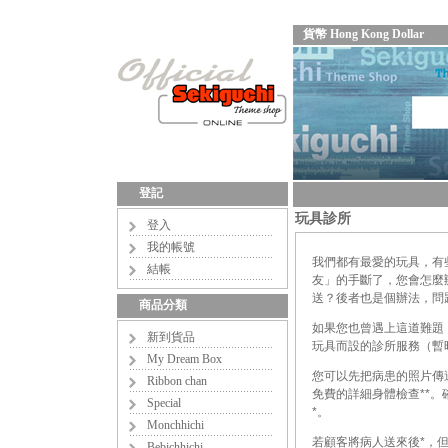
貨幣 Hong Kong Dollar
登記
玩具診所
登入
我的帳號
我們都有最愛的玩具，有
結帳
友」的手斷了，您會怎麼
送？後者也是個辦法，問
商品分類
如果您也曾遇上這道難題，我們
新到貨品
玩具而設的診所服務（暫時只
My Dream Box
您可以先把病患的照片傳
Ribbon chan
免費的詳細身體檢查**
Special
*。
Monchhichi
若顧客將病人送來後*，
Bebichhichi