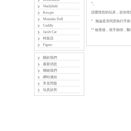
*。
Wachifield
請愛惜您的玩具，並珍惜
Kewpie
Momoko Doll
* 無論是否同意執行手
Cuddly
** 檢查後，視乎病情，
Jacob Cat
時裝店
Figure
關於我們
最新消息
聯絡我們
網站連結
常見問題
玩具診所