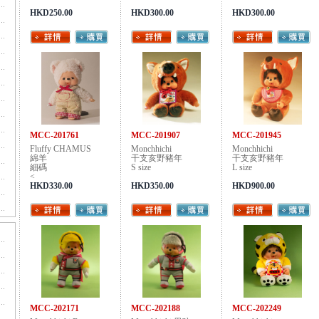
HKD250.00
HKD300.00
HKD300.00
MCC-201761
MCC-201907
MCC-201945
Fluffy CHAMUS
Monchhichi
Monchhichi
綿羊
干支亥野豬年
干支亥野豬年
細碼
S size
L size
<
HKD330.00
HKD350.00
HKD900.00
MCC-202171
MCC-202188
MCC-202249