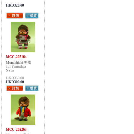
HKD320.00
MCC-202164
Monchhichi 男孩
Jiri Yamashita
S size
HKD330.00
HKD300.00
MCC-202263