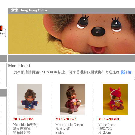
貨幣 Hong Kong Dollar
Monchhichi
於本網店購買滿HKD600.00以上，可享香港郵政掛號郵件寄送服務
見詳情
MCC-201365
MCC-201372
MCC-201400
Monchhichi男孩
Monchhichi Onsen
Monchhichi
溫泉吉祥物
溫泉女孩
神馬赤兔
平面鑰匙扣
S size
H=20cm