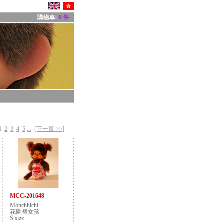
購物車:
0 件
1
2
3
4
5
...
[下一頁 >>]
MCC-201648
Monchhichi
花圍裙女孩
S size