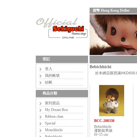
貨幣 Hong Kong Dollar
登記
Bebichhichi
登入
於本網店購買滿HKD60
我的帳號
結帳
商品分類
新到貨品
My Dream Box
Ribbon chan
BCC-200330
Special
Bebichhichi
Monchhichi
運動裝男孩
H=15 cm
Bebichhichi