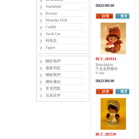
HKD300.00
Wachifield
Kewpie
Momoko Doll
Cuddly
Jacob Cat
時裝店
Figure
BCC-201914
關於我們
Bebichhichi
最新消息
干支亥野豬年
S size
聯絡我們
HKD300.00
網站連結
常見問題
玩具診所
BCC-202539