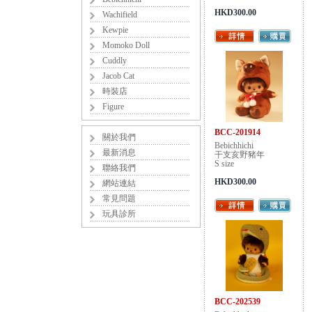
HKD300.00
Wachifield
Kewpie
Momoko Doll
Cuddly
Jacob Cat
時裝店
Figure
BCC-201914
關於我們
Bebichhichi
最新消息
干支亥野豬年
S size
聯絡我們
HKD300.00
網站連結
常見問題
玩具診所
BCC-202539