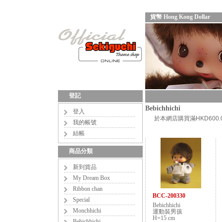
貨幣 Hong Kong Dollar
登記
Bebichhichi
登入
於本網店購買滿HKD60
我的帳號
結帳
商品分類
新到貨品
My Dream Box
Ribbon chan
BCC-200330
Special
Bebichhichi
Monchhichi
運動裝男孩
H=15 cm
Bebichhichi