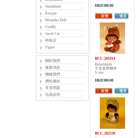
HKD300.00
Wachifield
Kewpie
Momoko Doll
Cuddly
Jacob Cat
時裝店
Figure
BCC-201914
關於我們
Bebichhichi
最新消息
干支亥野豬年
S size
聯絡我們
HKD300.00
網站連結
常見問題
玩具診所
BCC-202539