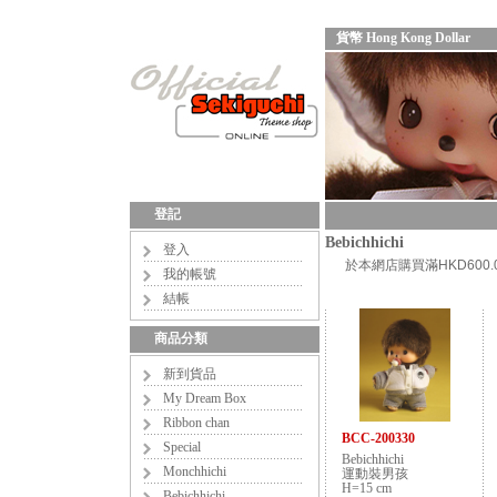
貨幣 Hong Kong Dollar
登記
Bebichhichi
登入
於本網店購買滿HKD60
我的帳號
結帳
商品分類
新到貨品
My Dream Box
Ribbon chan
BCC-200330
Special
Bebichhichi
Monchhichi
運動裝男孩
H=15 cm
Bebichhichi