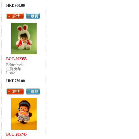
HKD300.00
BCC-202355
Bebichhichi
生肖兔年
L size
HKD750.00
BCC-205745