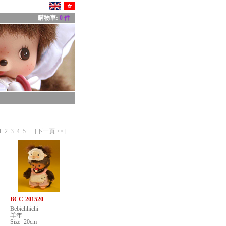
購物車:
0 件
1
2
3
4
5
...
[下一頁 >>]
BCC-201520
Bebichhichi
羊年
Size=20cm