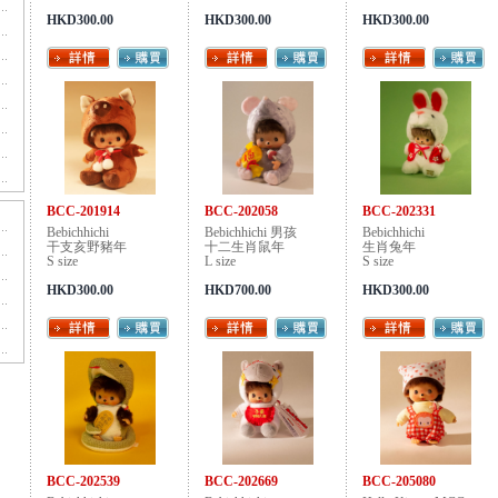
HKD300.00
HKD300.00
HKD300.00
BCC-201914
BCC-202058
BCC-202331
Bebichhichi
Bebichhichi 男孩
Bebichhichi
干支亥野豬年
十二生肖鼠年
生肖兔年
S size
L size
S size
HKD300.00
HKD700.00
HKD300.00
BCC-202539
BCC-202669
BCC-205080