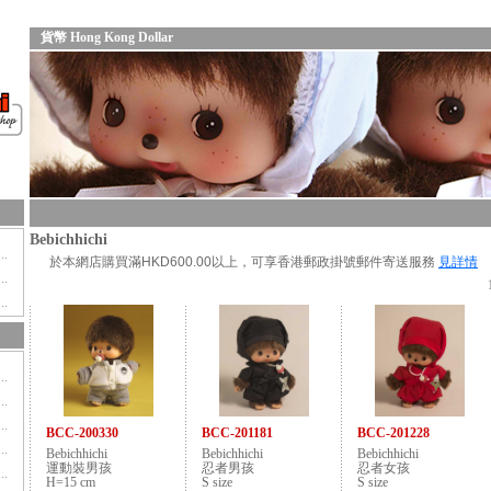
貨幣 Hong Kong Dollar
Bebichhichi
於本網店購買滿HKD600.00以上，可享香港郵政掛號郵件寄送服務
見詳情
BCC-200330
BCC-201181
BCC-201228
Bebichhichi
Bebichhichi
Bebichhichi
運動裝男孩
忍者男孩
忍者女孩
H=15 cm
S size
S size