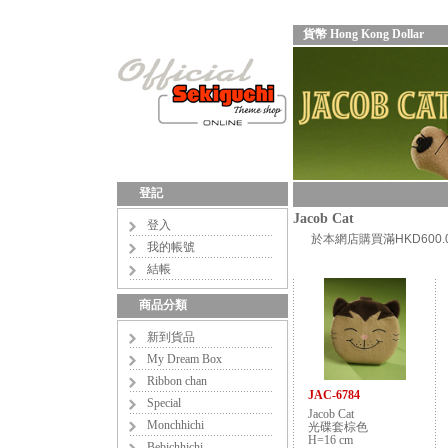
貨幣 Hong Kong Dollar
登記
Jacob Cat
登入
於本網店購買滿HKD60
我的帳號
結帳
商品分類
新到貨品
My Dream Box
Ribbon chan
JAC-6784
Special
Jacob Cat
Monchhichi
光碟套棕色
H=16 cm
Bebichhichi