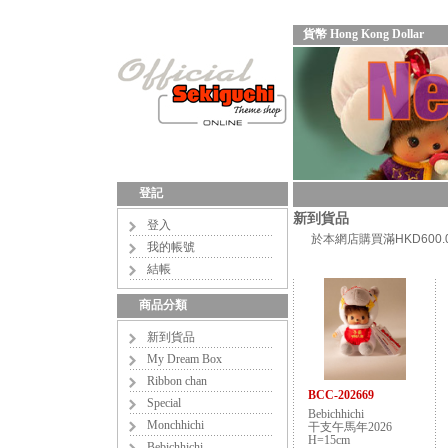
貨幣 Hong Kong Dollar
登記
新到貨品
登入
於本網店購買滿HKD60
我的帳號
結帳
商品分類
新到貨品
My Dream Box
Ribbon chan
BCC-202669
Special
Bebichhichi
Monchhichi
干支午馬年2026
H=15cm
Bebichhichi