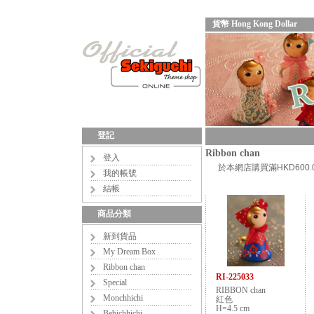
貨幣 Hong Kong Dollar
登記
Ribbon chan
登入
於本網店購買滿HKD60
我的帳號
結帳
商品分類
新到貨品
My Dream Box
Ribbon chan
RI-225033
Special
RIBBON chan
Monchhichi
紅色
H=4.5 cm
Bebichhichi