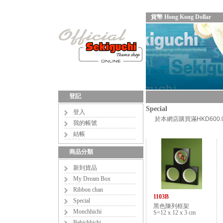
貨幣 Hong Kong Dollar
登記
Special
登入
於本網店購買滿HKD60
我的帳號
結帳
商品分類
新到貨品
My Dream Box
Ribbon chan
1103B
Special
黑色陳列框架
Monchhichi
S=12 x 12 x 3 cm
Bebichhichi