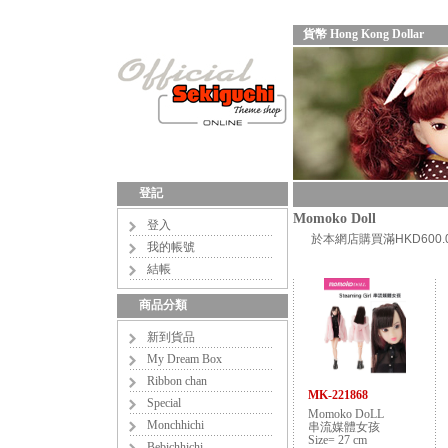
貨幣 Hong Kong Dollar
登記
Momoko Doll
登入
於本網店購買滿HKD60
我的帳號
結帳
商品分類
新到貨品
My Dream Box
Ribbon chan
MK-221868
Special
Momoko DoLL
Monchhichi
串流媒體女孩
Size= 27 cm
Bebichhichi