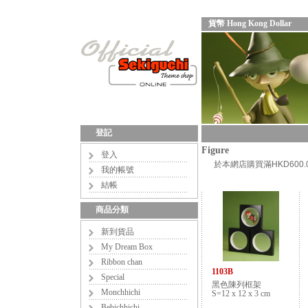
貨幣 Hong Kong Dollar
登記
Figure
登入
於本網店購買滿HKD60
我的帳號
結帳
商品分類
新到貨品
My Dream Box
Ribbon chan
1103B
Special
黑色陳列框架
Monchhichi
S=12 x 12 x 3 cm
Bebichhichi