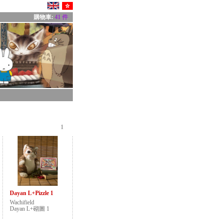
購物車:
41 件
1
Dayan L+Pizzle 1
Wachifield
Dayan L+砌圖 1