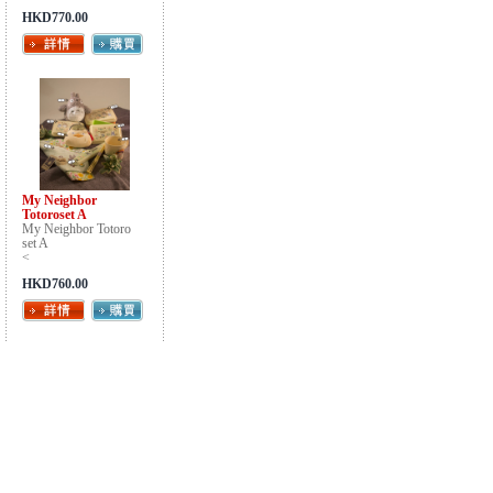
HKD770.00
My Neighbor
Totoroset A
My Neighbor Totoro
set A
<
HKD760.00