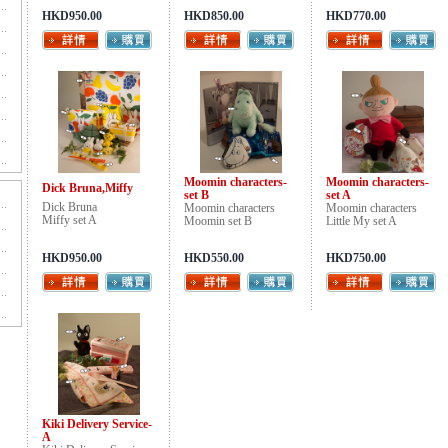
HKD950.00
HKD850.00
HKD770.00
Moomin characters-
Moomin characters-
Dick Bruna,Miffy
set B
set A
Dick Bruna
Moomin characters
Moomin characters
Miffy set A
Moomin set B
Little My set A
HKD950.00
HKD550.00
HKD750.00
Kiki Delivery Service-
A