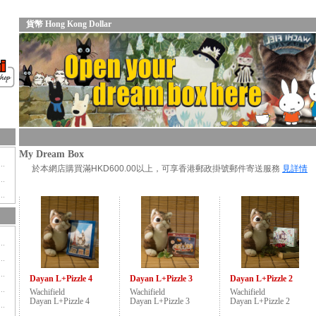
貨幣 Hong Kong Dollar
My Dream Box
於本網店購買滿HKD600.00以上，可享香港郵政掛號郵件寄送服務
見詳情
Dayan L+Pizzle 4
Dayan L+Pizzle 3
Dayan L+Pizzle 2
Wachifield
Wachifield
Wachifield
Dayan L+Pizzle 4
Dayan L+Pizzle 3
Dayan L+Pizzle 2