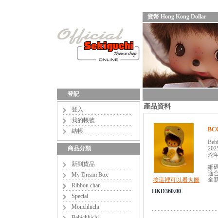
貨幣 Hong Kong Dollar
登記
產品資料
登入
我的帳號
BCC
結帳
Bebi
商品分類
20
蛇
新到貨品
細碼,
適合
My Dream Box
全
按這裡可以看大圖
Ribbon chan
HKD360.00
Special
Monchhichi
Bebichhichi