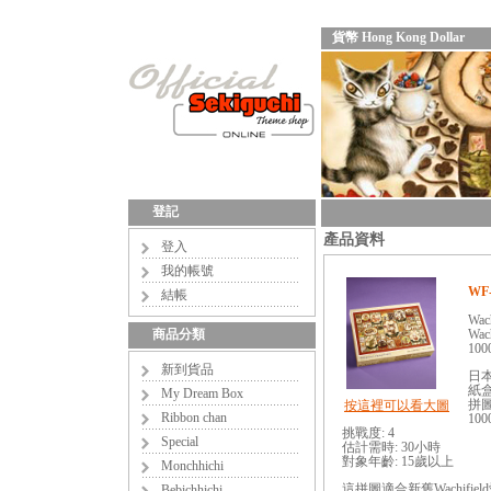
貨幣 Hong Kong Dollar
登記
產品資料
登入
我的帳號
WF-
結帳
Wac
商品分類
Wac
100
新到貨品
日
紙盒:
My Dream Box
拼圖成
按這裡可以看大圖
Ribbon chan
10
挑戰度: 4
Special
估計需時: 30小時
對象年齡: 15歲以上
Monchhichi
這拼圖適合新舊Wachifi
Bebichhichi