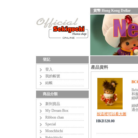
貨幣 Hong Kong Dollar
登記
產品資料
登入
我的帳號
BCC
結帳
Bebi
商品分類
和
細
新到貨品
細碼,
適合
My Dream Box
按這裡可以看大圖
Ribbon chan
HKD320.00
Special
Monchhichi
Bebichhichi