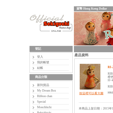
貨幣 Hong Kong Dollar
登記
產品資料
登入
我的帳號
RI-
結帳
RIB
商品分類
橙
H=4
新到貨品
RIB
My Dream Box
HKD
按這裡可以看大圖
Ribbon chan
Special
Monchhichi
本商品上架日期：2015年1
Bebichhichi