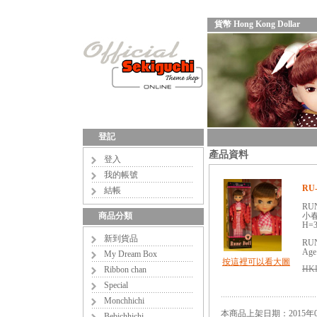
貨幣 Hong Kong Dollar
登記
產品資料
登入
我的帳號
RU-
結帳
RUN
商品分類
小
H=3
新到貨品
RU
Age
My Dream Box
按這裡可以看大圖
HKD
Ribbon chan
Special
Monchhichi
本商品上架日期：2015年0
Bebichhichi