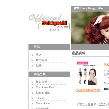
貨幣 Hong Kong Dollar
登記
產品資料
登入
我的帳號
MK-
結帳
Mom
商品分類
藍
Siz
新到貨品
Mom
My Dream Box
HKD
按這裡可以看大圖
Ribbon chan
Special
Monchhichi
本商品上架日期：2025年0
Bebichhichi