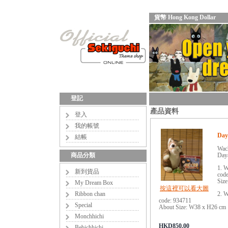
貨幣 Hong Kong Dollar
登記
產品資料
登入
我的帳號
Day
結帳
Wach
商品分類
Day
1. W
新到貨品
cod
Siz
My Dream Box
按這裡可以看大圖
Ribbon chan
2. W
code: 934711
Special
About Size: W38 x H26 cm
Monchhichi
HKD850.00
Bebichhichi