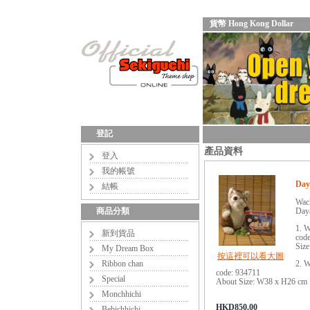
貨幣 Hong Kong Dollar
登記
產品資料
登入
我的帳號
Day
結帳
Wach
商品分類
Day
1. W
新到貨品
cod
Siz
My Dream Box
按這裡可以看大圖
Ribbon chan
2. W
code: 934711
Special
About Size: W38 x H26 cm
Monchhichi
HKD850.00
Bebichhichi