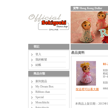
貨幣 Hong Kong Dollar
登記
產品資料
登入
我的帳號
RI-
結帳
RIB
商品分類
粉
H=4
新到貨品
RIB
My Dream Box
HKD
按這裡可以看大圖
Ribbon chan
Special
Monchhichi
本商品上架日期：2015年1
Bebichhichi