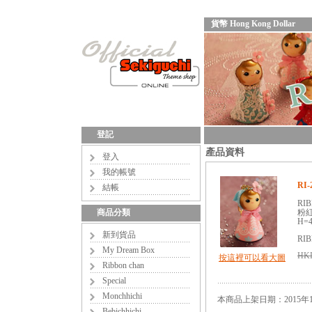
貨幣 Hong Kong Dollar
登記
產品資料
登入
我的帳號
RI-
結帳
RIB
商品分類
粉
H=4
新到貨品
RIB
My Dream Box
HKD
按這裡可以看大圖
Ribbon chan
Special
Monchhichi
本商品上架日期：2015年1
Bebichhichi