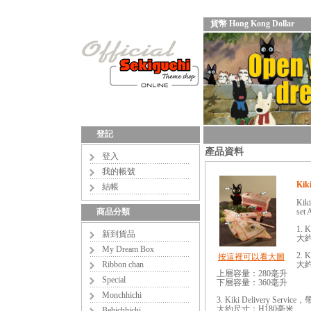
貨幣 Hong Kong Dollar
登記
產品資料
登入
我的帳號
Kiki
結帳
Kiki
商品分類
set 
1. 
新到貨品
大約
My Dream Box
2. 
按這裡可以看大圖
Ribbon chan
大約
上層容量：280毫升
Special
下層容量：360毫升
Monchhichi
3. Kiki Delivery Ser
大約尺寸：H180毫米
Bebichhichi