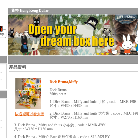
貨幣 Hong Kong Dollar
產品資料
Dick Bruna,Miffy
Dick Bruna
Miffy set A
1. Dick Bruna，Miffy and fruits 手帕，code：MKK-F9R
尺寸：W430 x H430 mm
2. Dick Bruna，Miffy and fruits 大布袋，code：MLC-F9
按這裡可以看大圖
尺寸：W270 x H160 mm
3. Dick Bruna，Miffy and fruits 小布袋，code：MMK-F9Y
尺寸：W150 x H150 mm
4. Dick Bruna，Miffy's Face 兩層午餐盒，code：S12-M2LFY