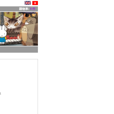
購物車:
0 件
R