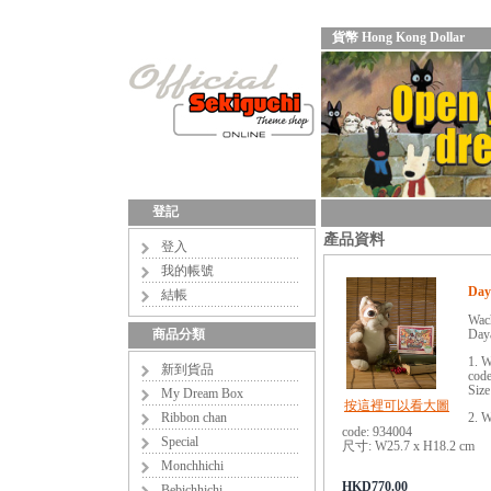
貨幣 Hong Kong Dollar
登記
產品資料
登入
我的帳號
Day
結帳
Wach
商品分類
Day
1. W
新到貨品
cod
Siz
My Dream Box
按這裡可以看大圖
Ribbon chan
2. 
code: 934004
Special
尺寸: W25.7 x H18.2 cm
Monchhichi
HKD770.00
Bebichhichi