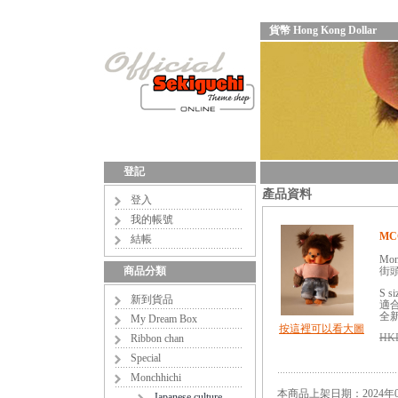
貨幣 Hong Kong Dollar
登記
產品資料
登入
我的帳號
MCC
結帳
Mon
商品分類
街
S s
新到貨品
適合
全
My Dream Box
按這裡可以看大圖
HKD
Ribbon chan
Special
Monchhichi
本商品上架日期：2024年0
Japanese culture