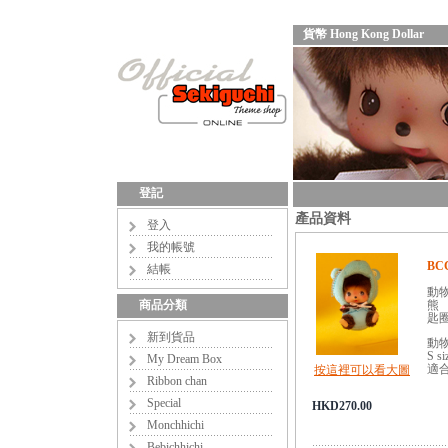
貨幣 Hong Kong Dollar
登記
產品資料
登入
我的帳號
BCC
結帳
動物B
商品分類
熊
匙
新到貨品
動物 
S s
My Dream Box
適合
按這裡可以看大圖
Ribbon chan
Special
HKD270.00
Monchhichi
Bebichhichi