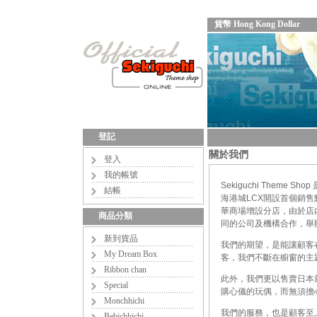
貨幣 Hong Kong Dollar
登記
關於我們
登入
我的帳號
Sekiguchi Theme S
結帳
海港城LCX開設首個銷售點。
華商場增設分店，由於店
商品分類
同的公司及機構合作，舉
新到貨品
我們的期望，是能讓顧客
My Dream Box
客，我們不斷在櫥窗的主
Ribbon chan
此外，我們更以售賣日本
Special
購心儀的玩偶，而無須擔
Monchhichi
我們的服務，也是顧客至
Bebichhichi